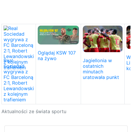
Oglądaj KSW 107
Wa
na żywo
Real
Jagiellonia w
Li
Sociedad
ostatnich
ko
wygrywa z
minutach
FC Barceloną
uratowała punkt
2:1, Robert
Lewandowski
z kolejnym
trafieniem
Aktualności ze świata sportu