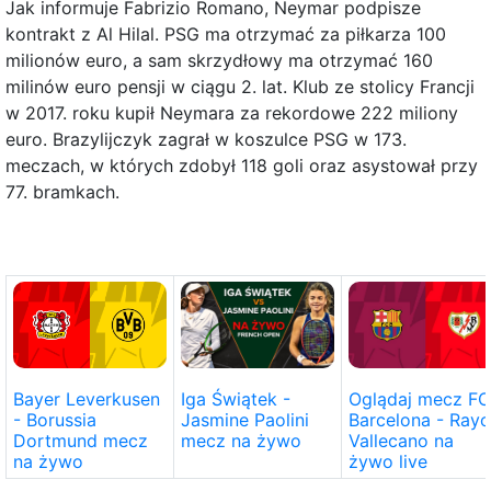
Jak informuje Fabrizio Romano, Neymar podpisze
kontrakt z Al Hilal. PSG ma otrzymać za piłkarza 100
milionów euro, a sam skrzydłowy ma otrzymać 160
milinów euro pensji w ciągu 2. lat. Klub ze stolicy Francji
w 2017. roku kupił Neymara za rekordowe 222 miliony
euro. Brazylijczyk zagrał w koszulce PSG w 173.
meczach, w których zdobył 118 goli oraz asystował przy
77. bramkach.
Bayer Leverkusen
Iga Świątek -
Oglądaj mecz FC
- Borussia
Jasmine Paolini
Barcelona - Rayo
Dortmund mecz
mecz na żywo
Vallecano na
na żywo
żywo live