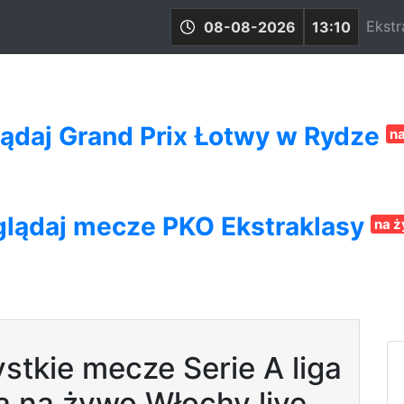
Ekstr
08-08-2026
13:10
ądaj Grand Prix Łotwy w Rydze
n
lądaj mecze PKO Ekstraklasy
na 
stkie mecze Serie A liga
a na żywo Włochy live