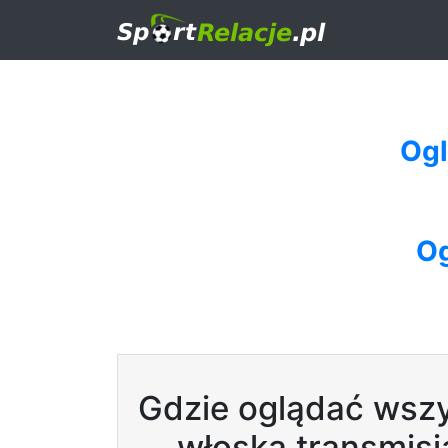
Ogl
Og
Gdzie oglądać wszy
włoska transmisj