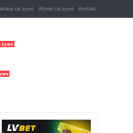
aklasa na żywo
Wyniki na żywo
Kontakt
a żywo
żywo