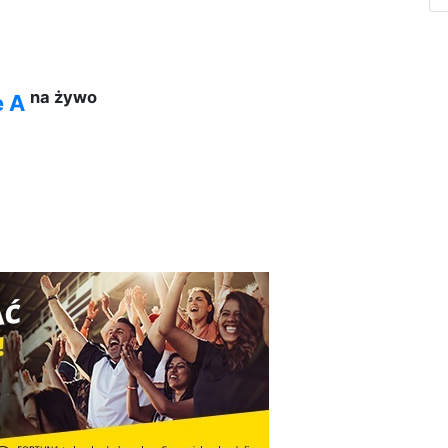
na żywo
e A