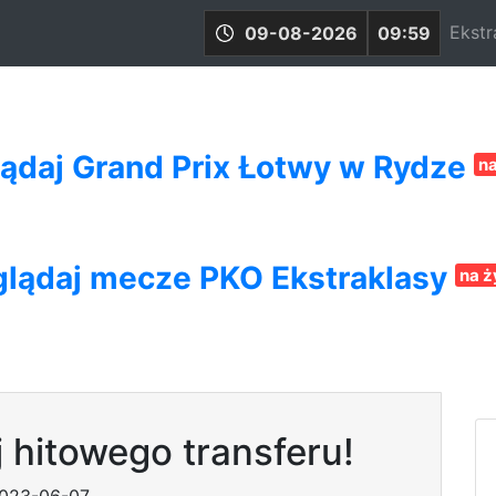
Ekstr
09-08-2026
09:59
ądaj Grand Prix Łotwy w Rydze
n
lądaj mecze PKO Ekstraklasy
na 
j hitowego transferu!