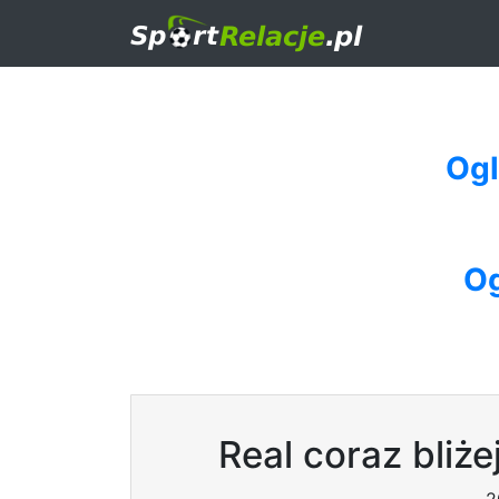
Ogl
Og
Real coraz bliże