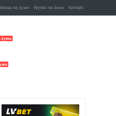
aklasa na żywo
Wyniki na żywo
Kontakt
a żywo
żywo