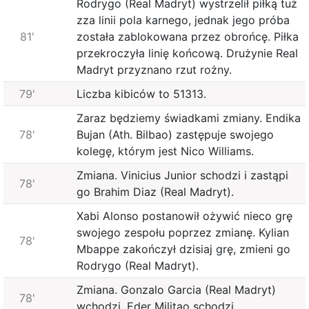
Rodrygo (Real Madryt) wystrzelił piłką tuż
zza linii pola karnego, jednak jego próba
81'
została zablokowana przez obrońcę. Piłka
przekroczyła linię końcową. Drużynie Real
Madryt przyznano rzut rożny.
79'
Liczba kibiców to 51313.
Zaraz będziemy świadkami zmiany. Endika
78'
Bujan (Ath. Bilbao) zastępuje swojego
kolegę, którym jest Nico Williams.
Zmiana. Vinicius Junior schodzi i zastąpi
78'
go Brahim Diaz (Real Madryt).
Xabi Alonso postanowił ożywić nieco grę
swojego zespołu poprzez zmianę. Kylian
78'
Mbappe zakończył dzisiaj grę, zmieni go
Rodrygo (Real Madryt).
Zmiana. Gonzalo Garcia (Real Madryt)
78'
wchodzi, Eder Militao schodzi.