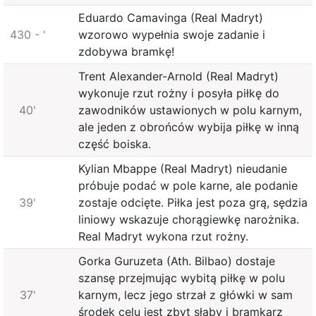
Eduardo Camavinga (Real Madryt)
430 - '
wzorowo wypełnia swoje zadanie i
zdobywa bramkę!
Trent Alexander-Arnold (Real Madryt)
wykonuje rzut rożny i posyła piłkę do
40'
zawodników ustawionych w polu karnym,
ale jeden z obrońców wybija piłkę w inną
część boiska.
Kylian Mbappe (Real Madryt) nieudanie
próbuje podać w pole karne, ale podanie
39'
zostaje odcięte. Piłka jest poza grą, sędzia
liniowy wskazuje chorągiewkę narożnika.
Real Madryt wykona rzut rożny.
Gorka Guruzeta (Ath. Bilbao) dostaje
szansę przejmując wybitą piłkę w polu
37'
karnym, lecz jego strzał z główki w sam
środek celu jest zbyt słaby i bramkarz