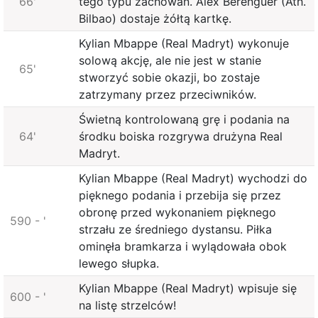
66'
tego typu zachowań. Alex Berenguer (Ath.
Bilbao) dostaje żółtą kartkę.
Kylian Mbappe (Real Madryt) wykonuje
solową akcję, ale nie jest w stanie
65'
stworzyć sobie okazji, bo zostaje
zatrzymany przez przeciwników.
Świetną kontrolowaną grę i podania na
64'
środku boiska rozgrywa drużyna Real
Madryt.
Kylian Mbappe (Real Madryt) wychodzi do
pięknego podania i przebija się przez
obronę przed wykonaniem pięknego
590 - '
strzału ze średniego dystansu. Piłka
ominęła bramkarza i wylądowała obok
lewego słupka.
Kylian Mbappe (Real Madryt) wpisuje się
600 - '
na listę strzelców!