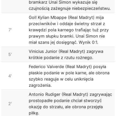
bramkarz Unai Simon wykazuje się
czujnością zażegnuje niebezpieczeństwu.
Gol! Kylian Mbappe (Real Madryt) mija
przeciwników i oddaje świetny strzał z
7'
krawędzi pola karnego trafiając tuż przy
prawym słupku bramki. Unai Simon nie
miał szans jej dosięgnąć. Wynik 0:1.
Vinicius Junior (Real Madryt) zagrywa
5'
krótkie podanie z rzutu rożnego.
Federico Valverde (Real Madryt) posyła
płaskie podanie w pole karne, ale obrona
4'
szybko reaguje w celu uniknięcia
zagrożenia.
Antonio Rudiger (Real Madryt) zagrywając
prostopadłe podanie chciał stworzyć
2'
okazję do strzału, ale obrona przejęła
piłkę.