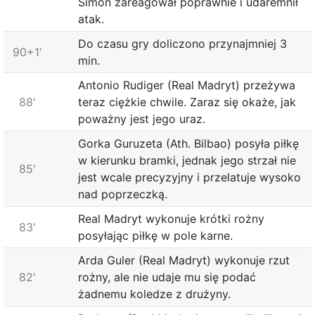
Simon zareagował poprawnie i udaremnił
atak.
Do czasu gry doliczono przynajmniej 3
90+1'
min.
Antonio Rudiger (Real Madryt) przeżywa
88'
teraz ciężkie chwile. Zaraz się okaże, jak
poważny jest jego uraz.
Gorka Guruzeta (Ath. Bilbao) posyła piłkę
w kierunku bramki, jednak jego strzał nie
85'
jest wcale precyzyjny i przelatuje wysoko
nad poprzeczką.
Real Madryt wykonuje krótki rożny
83'
posyłając piłkę w pole karne.
Arda Guler (Real Madryt) wykonuje rzut
82'
rożny, ale nie udaje mu się podać
żadnemu koledze z drużyny.