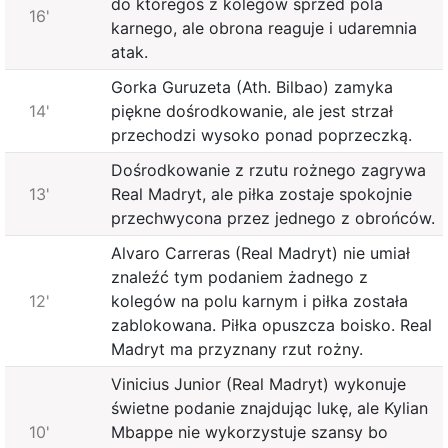
do któregoś z kolegów sprzed pola
16'
karnego, ale obrona reaguje i udaremnia
atak.
Gorka Guruzeta (Ath. Bilbao) zamyka
14'
piękne dośrodkowanie, ale jest strzał
przechodzi wysoko ponad poprzeczką.
Dośrodkowanie z rzutu rożnego zagrywa
13'
Real Madryt, ale piłka zostaje spokojnie
przechwycona przez jednego z obrońców.
Alvaro Carreras (Real Madryt) nie umiał
znaleźć tym podaniem żadnego z
12'
kolegów na polu karnym i piłka została
zablokowana. Piłka opuszcza boisko. Real
Madryt ma przyznany rzut rożny.
Vinicius Junior (Real Madryt) wykonuje
świetne podanie znajdując lukę, ale Kylian
10'
Mbappe nie wykorzystuje szansy bo