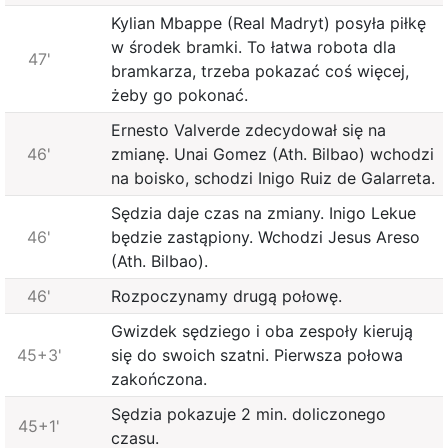
Kylian Mbappe (Real Madryt) posyła piłkę
w środek bramki. To łatwa robota dla
47'
bramkarza, trzeba pokazać coś więcej,
żeby go pokonać.
Ernesto Valverde zdecydował się na
46'
zmianę. Unai Gomez (Ath. Bilbao) wchodzi
na boisko, schodzi Inigo Ruiz de Galarreta.
Sędzia daje czas na zmiany. Inigo Lekue
46'
będzie zastąpiony. Wchodzi Jesus Areso
(Ath. Bilbao).
46'
Rozpoczynamy drugą połowę.
Gwizdek sędziego i oba zespoły kierują
45+3'
się do swoich szatni. Pierwsza połowa
zakończona.
Sędzia pokazuje 2 min. doliczonego
45+1'
czasu.