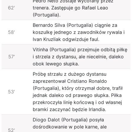
Pedro Neto zostaje wycofany przez
62'
trenera. Zastępuje go Rafael Leao
(Portugalia).
Bernardo Silva (Portugalia) ciągnie za
58'
koszulkę jednego z zawodników rywala i
Ivan Kruzliak odgwizduje faul.
Vitinha (Portugalia) przejmuje odbitą piłkę
57'
i strzela z dystansu, ale niecelnie, daleko
obok lewego słupka.
Próbę strzału z dużego dystansu
zaprezentował Cristiano Ronaldo
(Portugalia), który otrzymał dobre, trafił
53'
jednak daleko od prawego słupka. Piłka
przekroczyła linię końcową i od własnej
bramki zaczynać będzie Irlandia.
Diogo Dalot (Portugalia) posyła
dośrodkowanie w pole karne, ale
52'