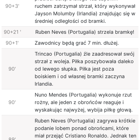
90+3'
ruchem zatrzymał strzał, który wykonywał
Jayson Molumby (Irlandia) znajdując się w
średniej odległości od bramki.
90+21 '
Ruben Neves (Portugalia) strzela bramkę!
90+1'
Zawodnicy będą grać 7 min. dłużej.
Trincao (Portugalia) źle zaadresował swój
strzał z woleja. Piłka poszybowała daleko
90'
od lewego słupka. Piłka jest poza
boiskiem i od własnej bramki zaczyna
Irlandia.
Nuno Mendes (Portugalia) wykonuje rzut
90'
rożny, ale jeden z obrońców reaguje i
wyskakując najwyżej, wybija piłkę głową.
Ruben Neves (Portugalia) zagrywa krótkie
podanie lobem ponad obrońcami, które
miał przejąć Cristiano Ronaldo. Jednak ten
89'