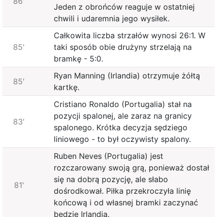
86'
Jeden z obrońców reaguje w ostatniej
chwili i udaremnia jego wysiłek.
Całkowita liczba strzałów wynosi 26:1. W
85'
taki sposób obie drużyny strzelają na
bramkę - 5:0.
Ryan Manning (Irlandia) otrzymuje żółtą
85'
kartkę.
Cristiano Ronaldo (Portugalia) stał na
pozycji spalonej, ale zaraz na granicy
83'
spalonego. Krótka decyzja sędziego
liniowego - to był oczywisty spalony.
Ruben Neves (Portugalia) jest
rozczarowany swoją grą, ponieważ dostał
się na dobrą pozycję, ale słabo
81'
dośrodkował. Piłka przekroczyła linię
końcową i od własnej bramki zaczynać
będzie Irlandia.