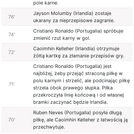
pole karne.
Jayson Molumby (Irlandia) zostaje
76'
ukarany za nieprzepisowe zagranie.
Cristiano Ronaldo (Portugalia) spróbuje
74'
zmienić rzut karny w gol.
Caoimhin Kelleher (Irlandia) otrzymuje
72'
żółtą kartkę za złamanie przepisów gry.
Cristiano Ronaldo (Portugalia) jest
najbliżej, żeby przejąć straconą piłkę w
polu karnym i strzelić, ale podcinając piłkę
71'
strzela obok prawego słupka. Piłka
przekroczyła linię końcową i od własnej
bramki zaczynać będzie Irlandia.
Ruben Neves (Portugalia) posyła długą
70'
piłkę, ale Caoimhin Kelleher z łatwością ją
przechwytuje.