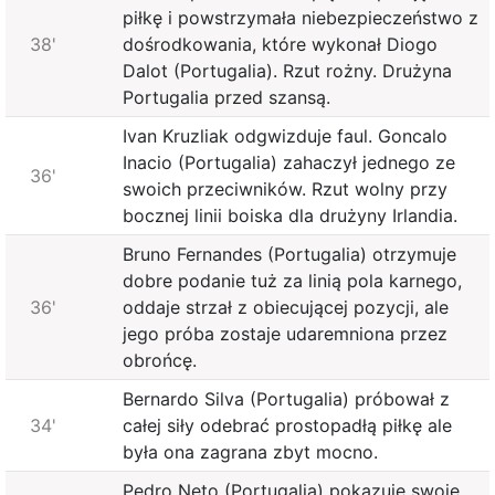
piłkę i powstrzymała niebezpieczeństwo z
38'
dośrodkowania, które wykonał Diogo
Dalot (Portugalia). Rzut rożny. Drużyna
Portugalia przed szansą.
Ivan Kruzliak odgwizduje faul. Goncalo
Inacio (Portugalia) zahaczył jednego ze
36'
swoich przeciwników. Rzut wolny przy
bocznej linii boiska dla drużyny Irlandia.
Bruno Fernandes (Portugalia) otrzymuje
dobre podanie tuż za linią pola karnego,
36'
oddaje strzał z obiecującej pozycji, ale
jego próba zostaje udaremniona przez
obrońcę.
Bernardo Silva (Portugalia) próbował z
34'
całej siły odebrać prostopadłą piłkę ale
była ona zagrana zbyt mocno.
Pedro Neto (Portugalia) pokazuje swoje