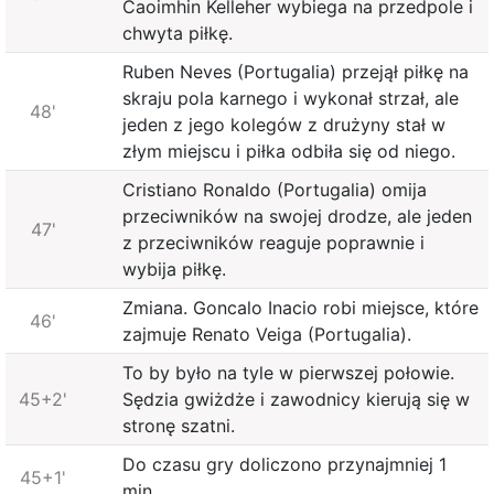
Caoimhin Kelleher wybiega na przedpole i
chwyta piłkę.
Ruben Neves (Portugalia) przejął piłkę na
skraju pola karnego i wykonał strzał, ale
48'
jeden z jego kolegów z drużyny stał w
złym miejscu i piłka odbiła się od niego.
Cristiano Ronaldo (Portugalia) omija
przeciwników na swojej drodze, ale jeden
47'
z przeciwników reaguje poprawnie i
wybija piłkę.
Zmiana. Goncalo Inacio robi miejsce, które
46'
zajmuje Renato Veiga (Portugalia).
To by było na tyle w pierwszej połowie.
45+2'
Sędzia gwiżdże i zawodnicy kierują się w
stronę szatni.
Do czasu gry doliczono przynajmniej 1
45+1'
min.