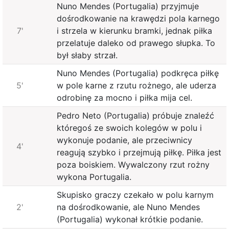
Nuno Mendes (Portugalia) przyjmuje
dośrodkowanie na krawędzi pola karnego
7'
i strzela w kierunku bramki, jednak piłka
przelatuje daleko od prawego słupka. To
był słaby strzał.
Nuno Mendes (Portugalia) podkręca piłkę
5'
w pole karne z rzutu rożnego, ale uderza
odrobinę za mocno i piłka mija cel.
Pedro Neto (Portugalia) próbuje znaleźć
któregoś ze swoich kolegów w polu i
wykonuje podanie, ale przeciwnicy
4'
reagują szybko i przejmują piłkę. Piłka jest
poza boiskiem. Wywalczony rzut rożny
wykona Portugalia.
Skupisko graczy czekało w polu karnym
2'
na dośrodkowanie, ale Nuno Mendes
(Portugalia) wykonał krótkie podanie.