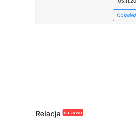
05.11.2
Odśwież
Relacja
na żywo