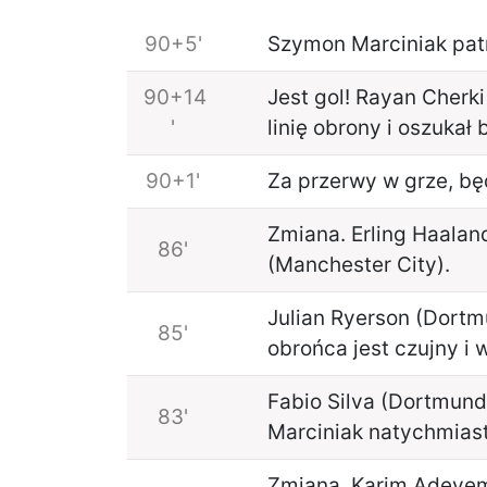
90+5'
Szymon Marciniak patr
90+14
Jest gol! Rayan Cherki
'
linię obrony i oszukał
90+1'
Za przerwy w grze, bę
Zmiana. Erling Haala
86'
(Manchester City).
Julian Ryerson (Dortm
85'
obrońca jest czujny i w
Fabio Silva (Dortmund
83'
Marciniak natychmiast
Zmiana. Karim Adeyemi