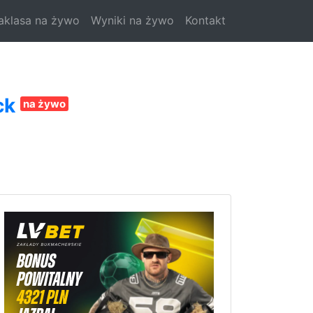
aklasa na żywo
Wyniki na żywo
Kontakt
ck
na żywo