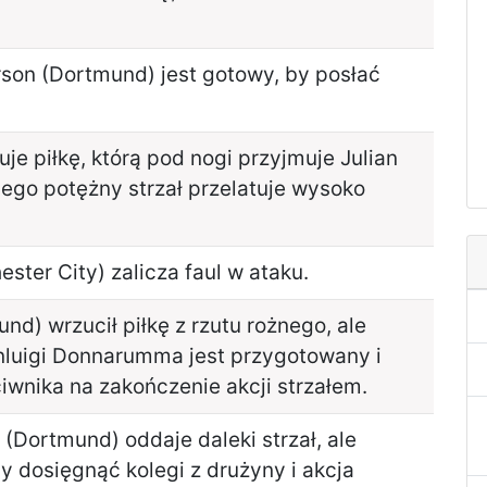
erson (Dortmund) jest gotowy, by posłać
e piłkę, którą pod nogi przyjmuje Julian
ego potężny strzał przelatuje wysoko
ster City) zalicza faul w ataku.
nd) wrzucił piłkę z rzutu rożnego, ale
nluigi Donnarumma jest przygotowany i
iwnika na zakończenie akcji strzałem.
Dortmund) oddaje daleki strzał, ale
by dosięgnąć kolegi z drużyny i akcja