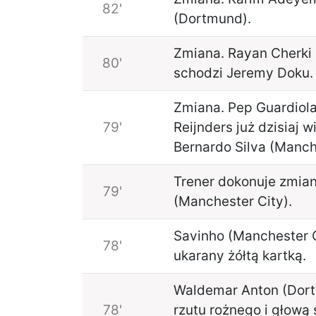
82'
(Dortmund).
Zmiana. Rayan Cherki 
80'
schodzi Jeremy Doku.
Zmiana. Pep Guardiola 
79'
Reijnders już dzisiaj 
Bernardo Silva (Manch
Trener dokonuje zmian
79'
(Manchester City).
Savinho (Manchester C
78'
ukarany żółtą kartką.
Waldemar Anton (Dort
78'
rzutu rożnego i głową 