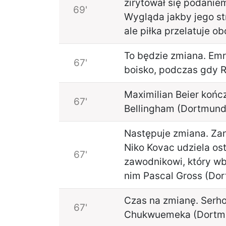
zirytował się podaniem
69'
Wygląda jakby jego str
ale piłka przelatuje o
To będzie zmiana. Em
67'
boisko, podczas gdy R
Maximilian Beier kończ
67'
Bellingham (Dortmund
Następuje zmiana. Zan
Niko Kovac udziela o
67'
zawodnikowi, który wb
nim Pascal Gross (Do
Czas na zmianę. Serho
67'
Chukwuemeka (Dortm