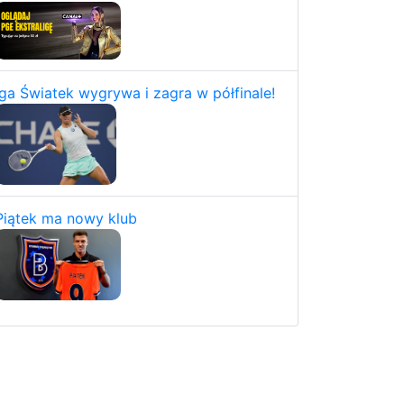
Iga Światek wygrywa i zagra w półfinale!
Piątek ma nowy klub