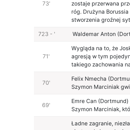
73'
zostaje przerwana prz
róg. Drużyna Borussia
stworzenia groźnej sy
723 - '
Waldemar Anton (Dortm
Wygląda na to, że Jos
71'
agresją w tym pojedyn
takiego zachowania na
Felix Nmecha (Dortmun
70'
Szymon Marciniak gwiż
Emre Can (Dortmund) c
69'
Szymon Marciniak, któr
Ładne zagranie, niezł