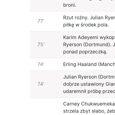
broni.
Rzut rożny. Julian Ry
77'
piłkę w środek pola.
Karim Adeyemi wykopuj
75'
Ryerson (Dortmund). J
ponad poprzeczką.
74'
Erling Haaland (Manche
Julian Ryerson (Dortmu
74'
dobrze ustawiony Gia
udaremnił próbę przec
Carney Chukwuemeka (
strzela zbyt słabo, że