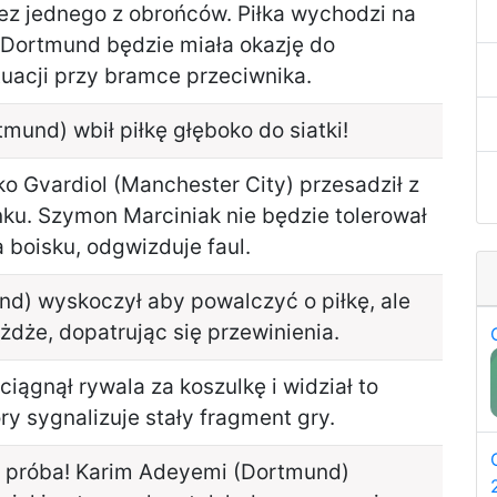
ez jednego z obrońców. Piłka wychodzi na
 Dortmund będzie miała okazję do
tuacji przy bramce przeciwnika.
und) wbił piłkę głęboko do siatki!
ko Gvardiol (Manchester City) przesadził z
ku. Szymon Marciniak nie będzie tolerował
 boisku, odgwizduje faul.
d) wyskoczył aby powalczyć o piłkę, ale
dże, dopatrując się przewinienia.
iągnął rywala za koszulkę i widział to
y sygnalizuje stały fragment gry.
a próba! Karim Adeyemi (Dortmund)