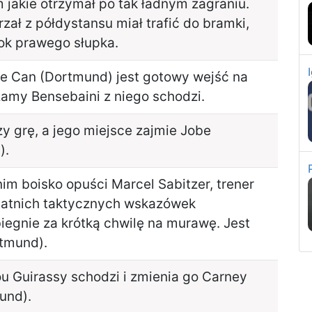
 jakie otrzymał po tak ładnym zagraniu.
zał z półdystansu miał trafić do bramki,
bok prawego słupka.
re Can (Dortmund) jest gotowy wejść na
amy Bensebaini z niego schodzi.
y grę, a jego miejsce zajmie Jobe
).
im boisko opuści Marcel Sabitzer, trener
statnich taktycznych wskazówek
iegnie za krótką chwilę na murawę. Jest
rtmund).
u Guirassy schodzi i zmienia go Carney
und).