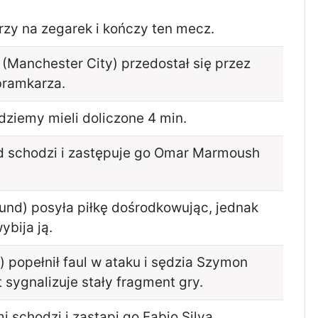
zy na zegarek i kończy ten mecz.
 (Manchester City) przedostał się przez
 bramkarza.
dziemy mieli doliczone 4 min.
nd schodzi i zastępuje go Omar Marmoush
und) posyła piłkę dośrodkowując, jednak
ybija ją.
) popełnił faul w ataku i sędzia Szymon
 sygnalizuje stały fragment gry.
 schodzi i zastąpi go Fabio Silva