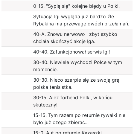
0-15. "Sypią się" kolejne błędy u Polki.
Sytuacja Igi wygląda już bardzo źle.
Rybakina ma przewagę dwóch przełamań.
40-A. Znowu nerwowo i zbyt szybko
chciała skończyć akcję Iga.
40-40. Zafunkcjonował serwis Igi!
30-40. Niewiele wychodzi Polce w tym
momencie.
30-30. Nieco szarpie się ze swoją grą
polska tenisistka.
30-15. Ależ forhend Polki, w końcu
skuteczny!
15-15. Tym razem po returnie rywalki nie
było już czego zbierać...
15-0. Aut po returnie Kazaszki.